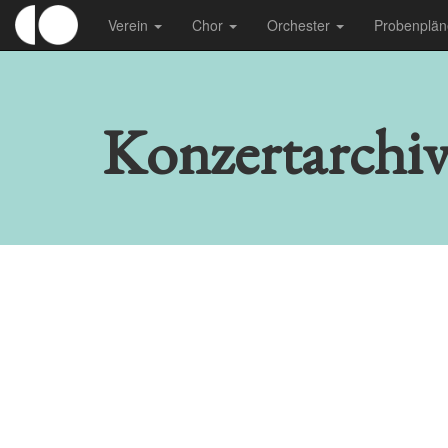
Verein
Chor
Orchester
Probenplä
Konzertarchi